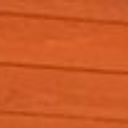
コ
ン
テ
ン
ツ
へ
ス
キ
ッ
プ