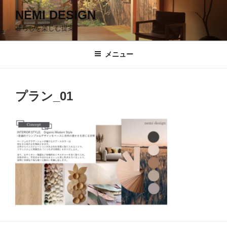
コ
NEMI DESIGN
ン
暮らしを楽しむ提案
テ
ン
ツ
メニュー
へ
ス
キ
プラン_01
ッ
プ