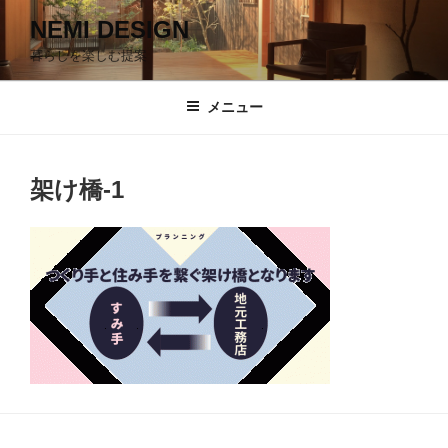
コ
NEMI DESIGN
ン
暮らしを楽しむ提案
テ
ン
ツ
メニュー
へ
ス
キ
架け橋-1
ッ
プ