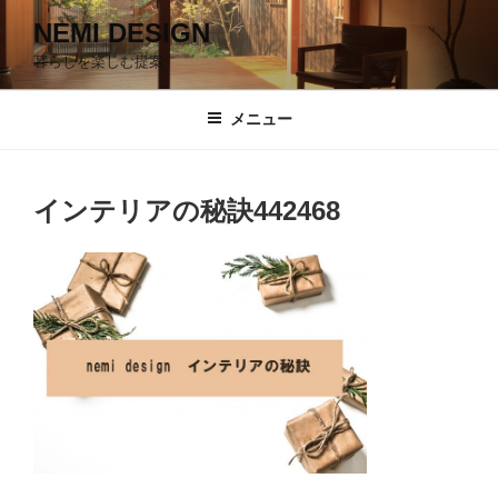
コ
NEMI DESIGN
ン
暮らしを楽しむ提案
テ
ン
ツ
メニュー
へ
ス
キ
インテリアの秘訣442468
ッ
プ