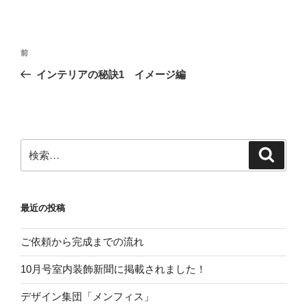
投
前
前
稿
の
インテリアの秘訣1 イメージ編
ナ
投
ビ
稿
ゲ
ー
検
検
シ
索
索:
ョ
ン
最近の投稿
ご依頼から完成までの流れ
10月号室内装飾新聞に掲載されました！
デザイン集団「メンフィス」