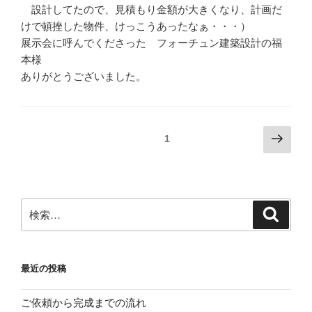
設計してたので、見積もり金額が大きくなり、計画だ
けで頓挫した物件、けっこうあったなぁ・・・）
展示会に呼んでくださった フォーチュン建築設計の福
本様
ありがとうございました。
投
次
固定ページ
1
の
稿
ペ
ナ
ー
ビ
ジ
検
検
ゲ
索
索:
ー
シ
最近の投稿
ョ
ン
ご依頼から完成までの流れ