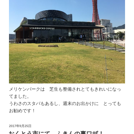
メリケンパークは 芝生も整備されとてもきれいになっ
てました。
うわさのスタバもあるし、週末のお出かけに とっても
お勧めです！
投
2017年9月25日
稿
おくとう市にて、ふきんの裏ワザ！