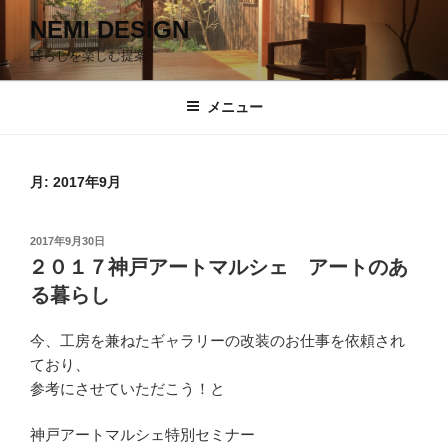
コ
NEMI DESIGN
ン
暮らしを楽しむ提案
テ
ン
ツ
メニュー
へ
ス
キ
月:
2017年9月
ッ
プ
投
2017年9月30日
稿
２０１７神戸アートマルシェ アートのあ
日:
る暮らし
今、工房を兼ねたギャラリーの改装のお仕事を依頼され
ており、
参考にさせていただこう！と
神戸アートマルシェ特別セミナー