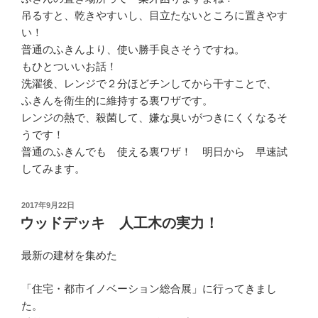
吊るすと、乾きやすいし、目立たないところに置きやす
い！
普通のふきんより、使い勝手良さそうですね。
もひとついいお話！
洗濯後、レンジで２分ほどチンしてから干すことで、
ふきんを衛生的に維持する裏ワザです。
レンジの熱で、殺菌して、嫌な臭いがつきにくくなるそ
うです！
普通のふきんでも 使える裏ワザ！ 明日から 早速試
してみます。
投
2017年9月22日
稿
ウッドデッキ 人工木の実力！
日:
最新の建材を集めた
「住宅・都市イノベーション総合展」に行ってきまし
た。