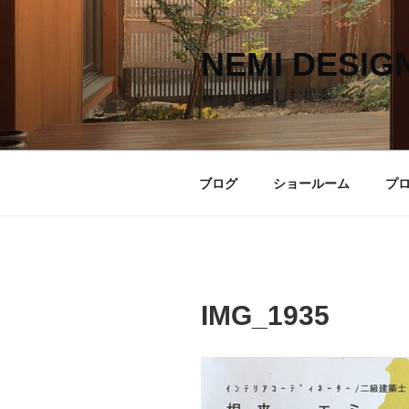
コ
ン
テ
NEMI DESIG
ン
暮らしを楽しむ提案
ツ
へ
ス
キ
ブログ
ショールーム
プ
ッ
プ
IMG_1935