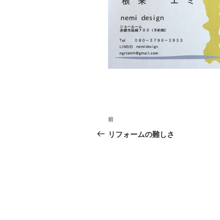
投
前
前
稿
の
リフォームの難しさ
投
ナ
稿
ビ
ゲ
ー