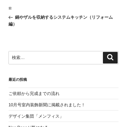
投
前
前
稿
の
鍋やザルを収納するシステムキッチン（リフォーム
ナ
投
編）
ビ
稿
ゲ
ー
シ
検
検
ョ
索
索:
ン
最近の投稿
ご依頼から完成までの流れ
10月号室内装飾新聞に掲載されました！
デザイン集団「メンフィス」