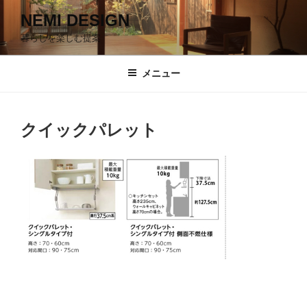
コ
NEMI DESIGN
ン
暮らしを楽しむ提案
テ
ン
ツ
メニュー
へ
ス
キ
クイックパレット
ッ
プ