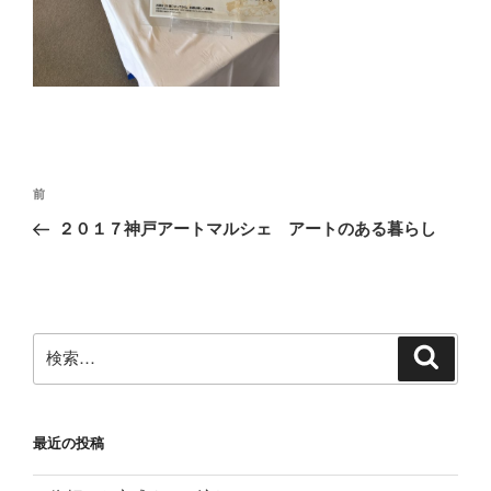
投
前
前
稿
の
２０１７神戸アートマルシェ アートのある暮らし
ナ
投
ビ
稿
ゲ
ー
検
検
シ
索
索:
ョ
ン
最近の投稿