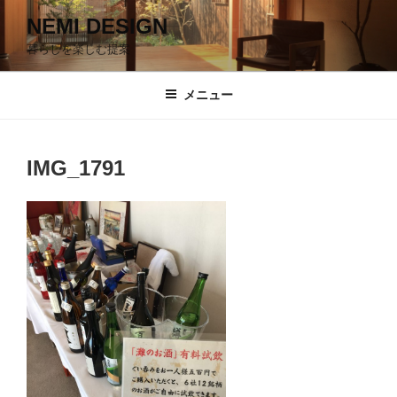
コ
NEMI DESIGN
ン
暮らしを楽しむ提案
テ
ン
ツ
メニュー
へ
ス
キ
IMG_1791
ッ
プ