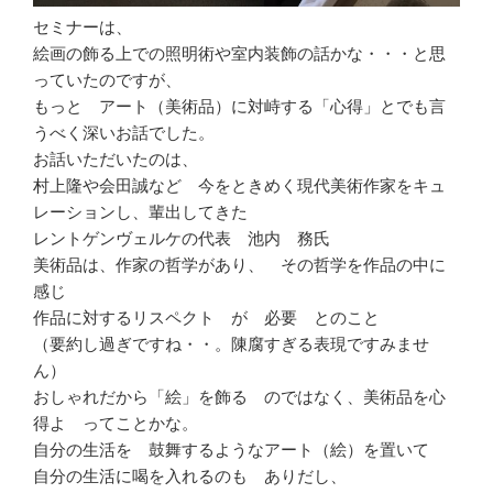
セミナーは、
絵画の飾る上での照明術や室内装飾の話かな・・・と思
っていたのですが、
もっと アート（美術品）に対峙する「心得」とでも言
うべく深いお話でした。
お話いただいたのは、
村上隆や会田誠など 今をときめく現代美術作家をキュ
レーションし、輩出してきた
レントゲンヴェルケの代表 池内 務氏
美術品は、作家の哲学があり、 その哲学を作品の中に
感じ
作品に対するリスペクト が 必要 とのこと
（要約し過ぎですね・・。陳腐すぎる表現ですみませ
ん）
おしゃれだから「絵」を飾る のではなく、美術品を心
得よ ってことかな。
自分の生活を 鼓舞するようなアート（絵）を置いて
自分の生活に喝を入れるのも ありだし、