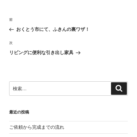
リ
ー
投
前
前
稿
の
おくとう市にて、ふきんの裏ワザ！
ナ
投
ビ
稿
次
次
ゲ
の
リビングに便利な引き出し家具
投
ー
稿
シ
ョ
ン
検
検
索
索:
最近の投稿
ご依頼から完成までの流れ