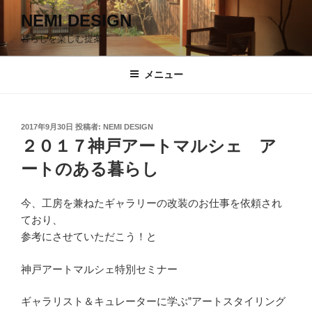
コ
NEMI DESIGN
ン
暮らしを楽しむ提案
テ
ン
ツ
メニュー
へ
ス
キ
投
2017年9月30日
投稿者:
NEMI DESIGN
稿
ッ
２０１７神戸アートマルシェ ア
日:
プ
ートのある暮らし
今、工房を兼ねたギャラリーの改装のお仕事を依頼され
ており、
参考にさせていただこう！と
神戸アートマルシェ特別セミナー
ギャラリスト＆キュレーターに学ぶ”アートスタイリング